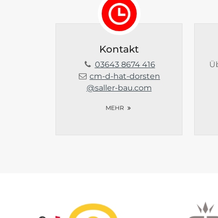
Kontakt
03643 8674 416
Üb
cm-d-hat-dorsten
@saller-bau.com
MEHR
Unsere Shops